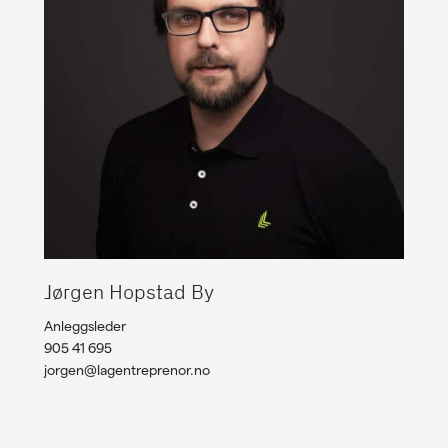
Jørgen Hopstad By
Anleggsleder
905 41 695
jorgen@lagentreprenor.no