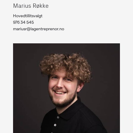
Marius Røkke
Hovedtillitsvalgt
976 34 545
mariusr@lagentreprenor.no