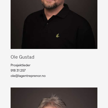
Ole Gustad
Prosjektleder
918 31 257
ole@lagentreprenor.no