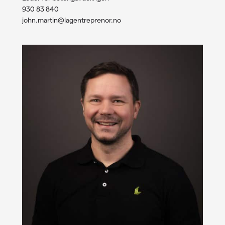
930 83 840
john.martin@lagentreprenor.no