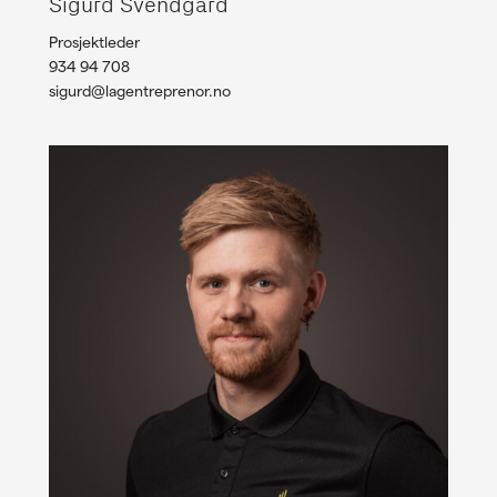
Sigurd Svendgård
Prosjektleder
934 94 708
sigurd@lagentreprenor.no