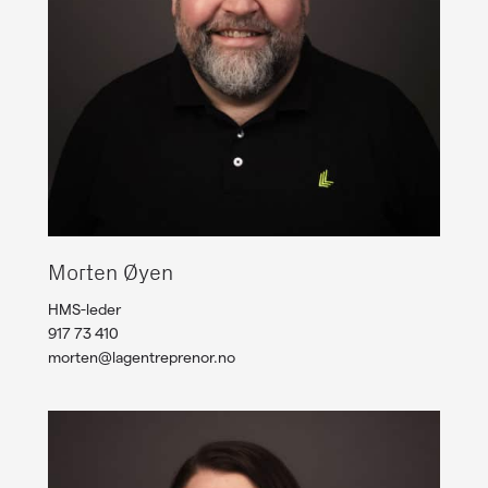
Morten Øyen
HMS-leder
917 73 410
morten@lagentreprenor.no