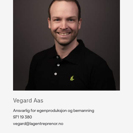
Vegard Aas
Ansvarlig for egenproduksjon og bemanning
971 19 380
vegard@lagentreprenor.no