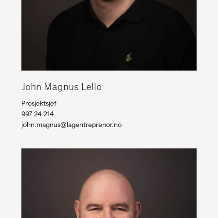
John Magnus Lello
Prosjektsjef
997 24 214
john.magnus@lagentreprenor.no