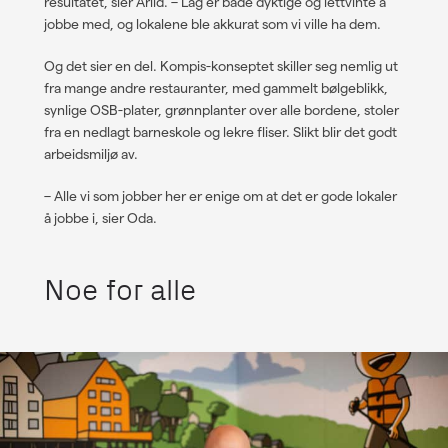
resultatet, sier Arild. – Lag er både dyktige og lettvinte å
jobbe med, og lokalene ble akkurat som vi ville ha dem.
Og det sier en del. Kompis-konseptet skiller seg nemlig ut
fra mange andre restauranter, med gammelt bølgeblikk,
synlige OSB-plater, grønnplanter over alle bordene, stoler
fra en nedlagt barneskole og lekre fliser. Slikt blir det godt
arbeidsmiljø av.
–
Alle vi som jobber her er enige om at det er gode lokaler
å jobbe i, sier Oda.
Noe for alle