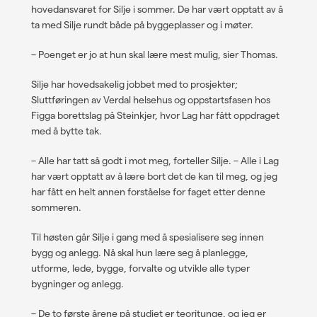
hovedansvaret for Silje i sommer. De har vært opptatt av å
ta med Silje rundt både på byggeplasser og i møter.
–
Poenget er jo at hun skal lære mest mulig, sier Thomas.
Silje har hovedsakelig jobbet med to prosjekter;
Sluttføringen av Verdal helsehus og oppstartsfasen hos
Figga borettslag på Steinkjer, hvor Lag har fått oppdraget
med å bytte tak.
–
Alle har tatt så godt i mot meg, forteller Silje.
–
Alle i Lag
har vært opptatt av å lære bort det de kan til meg, og jeg
har fått en helt annen forståelse for faget etter denne
sommeren.
Til høsten går Silje i gang med å spesialisere seg innen
bygg og anlegg. Nå skal hun lære seg å planlegge,
utforme, lede, bygge, forvalte og utvikle alle typer
bygninger og anlegg.
–
De to første årene på studiet er teoritunge, og jeg er