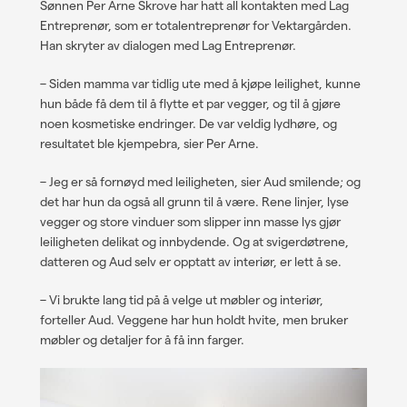
Sønnen Per Arne Skrove har hatt all kontakten med Lag
Entreprenør, som er totalentreprenør for Vektargården.
Han skryter av dialogen med Lag Entreprenør.
– Siden mamma var tidlig ute med å kjøpe leilighet, kunne
hun både få dem til å flytte et par vegger, og til å gjøre
noen kosmetiske endringer. De var veldig lydhøre, og
resultatet ble kjempebra, sier Per Arne.
– Jeg er så fornøyd med leiligheten, sier Aud smilende; og
det har hun da også all grunn til å være. Rene linjer, lyse
vegger og store vinduer som slipper inn masse lys gjør
leiligheten delikat og innbydende. Og at svigerdøtrene,
datteren og Aud selv er opptatt av interiør, er lett å se.
– Vi brukte lang tid på å velge ut møbler og interiør,
forteller Aud. Veggene har hun holdt hvite, men bruker
møbler og detaljer for å få inn farger.