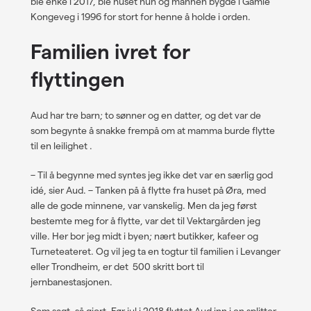
ble enke i 2017, ble huset hun og mannen bygde i Gamle
Kongeveg i 1996 for stort for henne å holde i orden.
Familien ivret for
flyttingen
Aud har tre barn; to sønner og en datter, og det var de
som begynte å snakke frempå om at mamma burde flytte
til en leilighet .
– Til å begynne med syntes jeg ikke det var en særlig god
idé, sier Aud. – Tanken på å flytte fra huset på Øra, med
alle de gode minnene, var vanskelig. Men da jeg først
bestemte meg for å flytte, var det til Vektargården jeg
ville. Her bor jeg midt i byen; nært butikker, kafeer og
Turneteateret. Og vil jeg ta en togtur til familien i Levanger
eller Trondheim, er det 500 skritt bort til
jernbanestasjonen.
Som sagt, så gjort. Før jul i 2018 flyttet Aud inn i en splitter