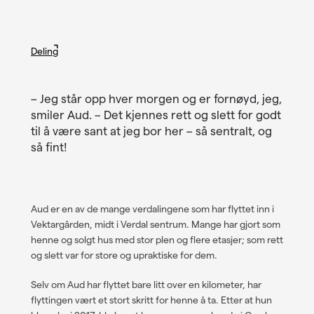
Deling
Facebook
Linkedin
Twitter
– Jeg står opp hver morgen og er fornøyd, jeg,
smiler Aud. – Det kjennes rett og slett for godt
Epost
til å være sant at jeg bor her – så sentralt, og
så fint!
Aud er en av de mange verdalingene som har flyttet inn i
Vektargården, midt i Verdal sentrum. Mange har gjort som
henne og solgt hus med stor plen og flere etasjer; som rett
og slett var for store og upraktiske for dem.
Selv om Aud har flyttet bare litt over en kilometer, har
flyttingen vært et stort skritt for henne å ta. Etter at hun